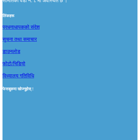
समितिको वडा नं. ८ मा अवस्थित छ ।
लिंकहरू
प्रधनाधापकको संदेश
सुचना तथा समाचार
डाउनलोड
फोटो/भिडियो
विध्यालय गतिविधि
फेसबुकमा खोज्नुहोस् !