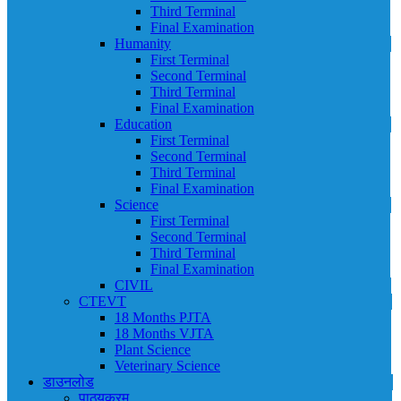
Third Terminal
Final Examination
Humanity
First Terminal
Second Terminal
Third Terminal
Final Examination
Education
First Terminal
Second Terminal
Third Terminal
Final Examination
Science
First Terminal
Second Terminal
Third Terminal
Final Examination
CIVIL
CTEVT
18 Months PJTA
18 Months VJTA
Plant Science
Veterinary Science
डाउनलोड
पाठ्यक्रम