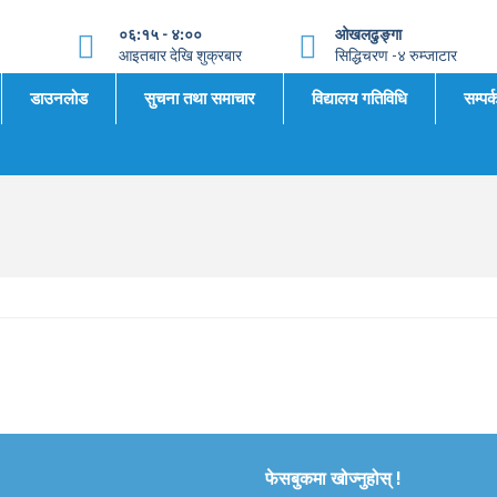
०६:१५ - ४:००
ओखलढुङ्गा
आइतबार देखि शुक्रबार
सिद्धिचरण -४ रुम्जाटार
डाउनलोड
सुचना तथा समाचार
विद्यालय गतिविधि
सम्पर्
फेसबुकमा खोज्नुहोस् !