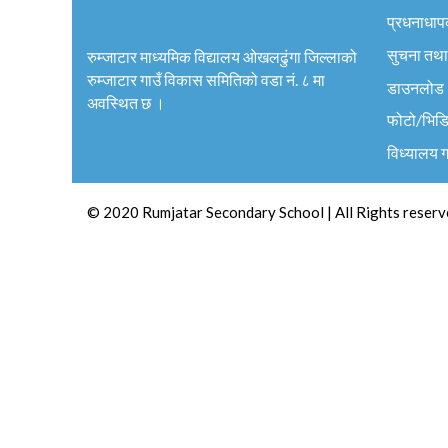
प्रधनाधाप
सुचना तथा
रुम्जाटार माध्यमिक विद्यालय ओखलढुंगा जिल्लाको
रुम्जाटार गाउँ विकास समितिको वडा नं. ८ मा
डाउनलोड
अवस्थित छ ।
फोटो/भिड
विध्यालय 
© 2020 Rumjatar Secondary School | All Rights reserv