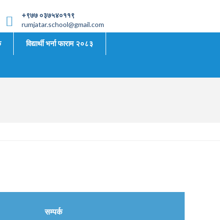
+९७७ ०३७५४०११९
rumjatar.school@gmail.com
क
विद्यार्थी भर्ना फाराम २०८३
सम्पर्क