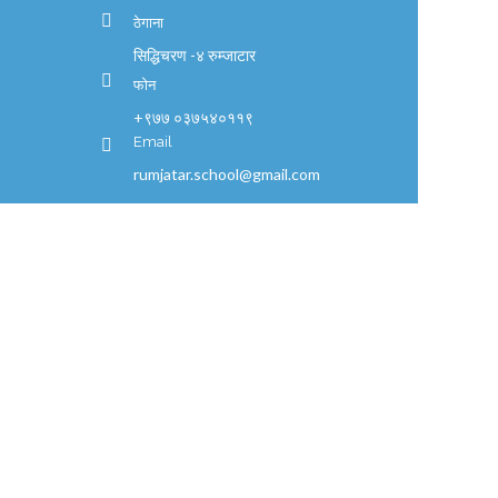
ठेगाना
सिद्धिचरण -४ रुम्जाटार
फोन
+९७७ ०३७५४०११९
Email
rumjatar.school@gmail.com