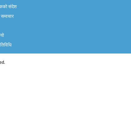
कको संदेश
 समाचार
ियो
गतिविधि
ed.