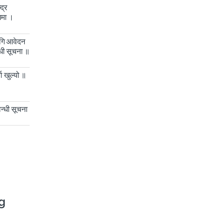
्द्र
धमा ।
ागि आवेदन
न्धी सूचना ॥
ना खुल्यो ॥
।
्वन्धी सूचना
g