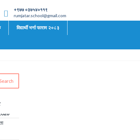
+९७७ ०३७५४०११९
rumjatar.school@gmail.com
क
विद्यार्थी भर्ना फाराम २०८३
Search
्यकता
📢
र
 सम्बन्धी
2026
ता