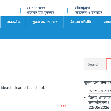
०६:१५ - ४:००
ओखलढुङ्गा
आइतबार देखि शुक्रबार
सिद्धिचरण -४ रुम्जाटार
डाउनलोड
सुचना तथा समाचार
विद्यालय गतिविधि
सम्पर्
📢 शिक्षक आवश
सम्बन्धी सूचना 
25/07/2026
सुचना तथा समाचा
छात्रावृति वितरण
ideas he learned at school.
सूचना
15/07/
शिक्षक आवश्यक
सम्बन्धीसूचना !
22/06/2026
NEXT