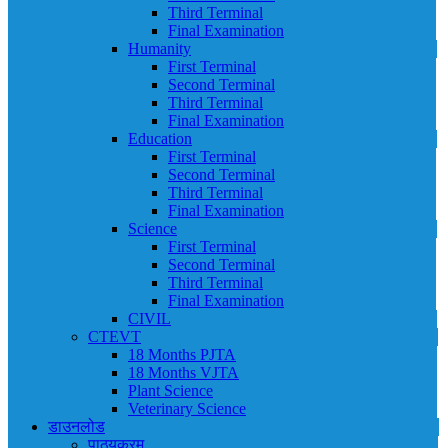
Third Terminal
Final Examination
Humanity
First Terminal
Second Terminal
Third Terminal
Final Examination
Education
First Terminal
Second Terminal
Third Terminal
Final Examination
Science
First Terminal
Second Terminal
Third Terminal
Final Examination
CIVIL
CTEVT
18 Months PJTA
18 Months VJTA
Plant Science
Veterinary Science
डाउनलोड
पाठ्यक्रम