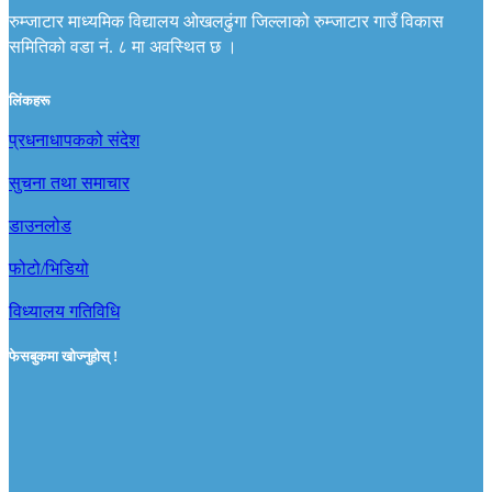
रुम्जाटार माध्यमिक विद्यालय ओखलढुंगा जिल्लाको रुम्जाटार गाउँ विकास
समितिको वडा नं. ८ मा अवस्थित छ ।
लिंकहरू
प्रधनाधापकको संदेश
सुचना तथा समाचार
डाउनलोड
फोटो/भिडियो
विध्यालय गतिविधि
फेसबुकमा खोज्नुहोस् !